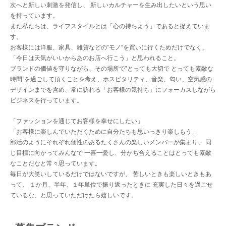
次へと新しい刺激を発信し、
新しいカルチャーを生み出したいという思い
を持っています。
また私たちは、ライフスタイルとは「心の持ちよう」であると捉えていま
す。
お客様には洋服、家具、雑貨などの‟モノ“を買いに行くためだけでなく、
「今日は天気がいいからあのお店へ行こう」と思われること。
ブランドの価値を守りながら、その場所で‟とっても大切で とっても素敵な
時間”を過ごして頂くことを考え、ホスピタリティ、音楽、匂い、空気感の
デザインまでを含め、常に訪れる「お客様の気持ち」にフォーカスしながら
ビジネスを行っています。
「ファッションを通じてお客様を幸せにしたい」
「お客様に楽しんでいただくために自分たちも思いっきり楽しもう」
部活のようにそれぞれ個性のあるたくさんの楽しいメンバーが集まり、 同
じ目標に向かってみんなで
一喜一憂し、分かち合えることはとっても素敵
なことだなと常々思っています。
毎日が大笑いしているだけではないですが、 苦しいときも楽しいときもあ
って、
１か月、半年、１年単位で振り返ったときに 充実した日々を過ごせ
ているな、と思っていただけたら嬉しいです。