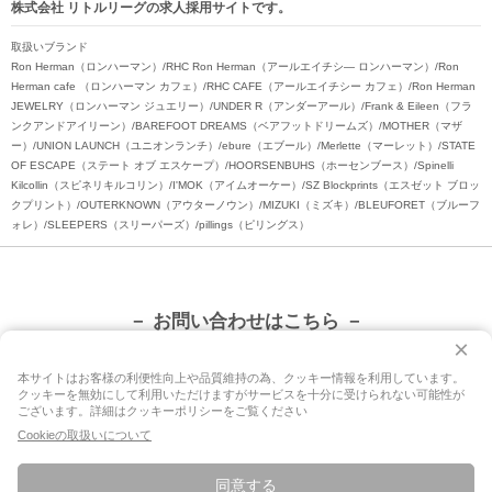
株式会社 リトルリーグの求人採用サイトです。
取扱いブランド
Ron Herman（ロンハーマン）/RHC Ron Herman（アールエイチシ― ロンハーマン）/Ron
Herman cafe （ロンハーマン カフェ）/RHC CAFE（アールエイチシー カフェ）/Ron Herman
JEWELRY（ロンハーマン ジュエリー）/UNDER R（アンダーアール）/Frank & Eileen（フラ
ンクアンドアイリーン）/BAREFOOT DREAMS（ベアフットドリームズ）/MOTHER（マザ
ー）/UNION LAUNCH（ユニオンランチ）/ebure（エブール）/Merlette（マーレット）/STATE
OF ESCAPE（ステート オブ エスケープ）/HOORSENBUHS（ホーセンブース）/Spinelli
Kilcollin（スピネリキルコリン）/I'MOK（アイムオーケー）/SZ Blockprints（エスゼット ブロッ
クプリント）/OUTERKNOWN（アウターノウン）/MIZUKI（ミズキ）/BLEUFORET（ブルーフ
ォレ）/SLEEPERS（スリーパーズ）/pillings（ピリングス）
－
お問い合わせ
はこちら
－
×
本サイトはお客様の利便性向上や品質維持の為、クッキー情報を利用しています。
クッキーを無効にして利用いただけますがサービスを十分に受けられない可能性が
サイトのご利用にあたって
ございます。詳細はクッキーポリシーをご覧ください
Cookieの取扱いについて
個人情報取扱いについて
同意する